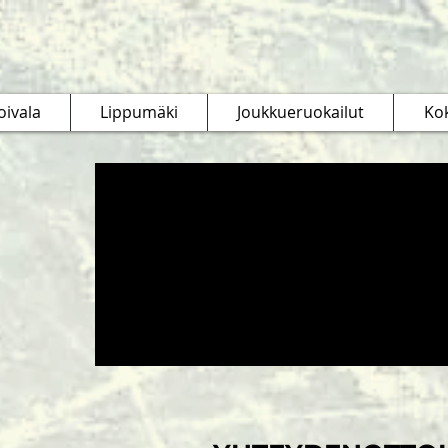
oivala
Lippumäki
Joukkueruokailut
Ko