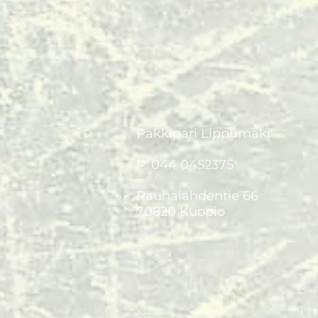
Pakkipari Lippumäki
P. 044 0452375
Rauhalahdentie 66
70820 Kuopio