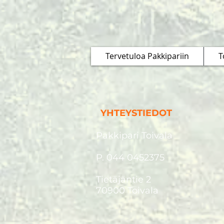
Tervetuloa Pakkipariin
T
YHTEYSTIEDOT
Pakkipari Toivala
P. 044 0452375
Tietäjäntie 2
70900 Toivala