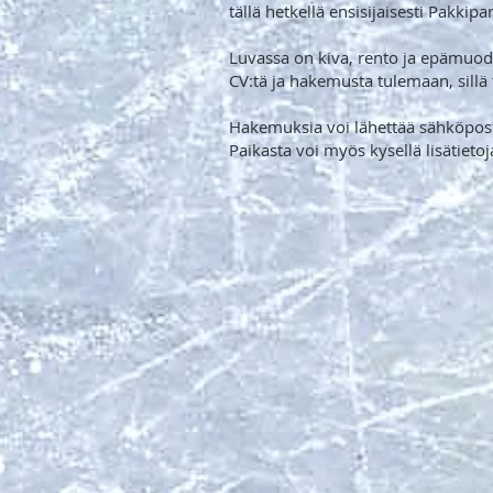
tällä hetkellä ensisijaisesti Pakki
Luvassa on kiva, rento ja epämuodol
CV:tä ja hakemusta tulemaan, sillä
Hakemuksia voi lähettää sähköpost
Paikasta voi myös kysellä lisätie