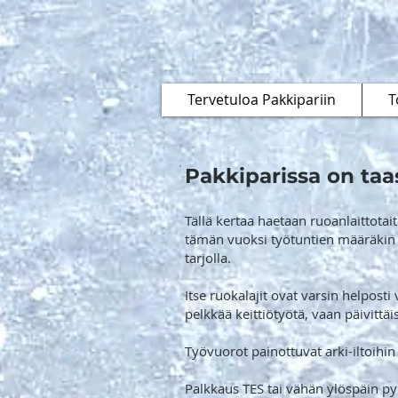
Tervetuloa Pakkipariin
T
Pakkiparissa on taa
Tällä kertaa haetaan ruoanlaittotai
tämän vuoksi työtuntien määräkin v
tarjolla.
Itse ruokalajit ovat varsin helposti
pelkkää keittiötyötä, vaan päivitt
Työvuorot painottuvat arki-iltoihin
Palkkaus TES tai vähän ylöspäin py