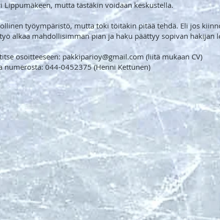
pari Lippumäkeen, mutta tästäkin voidaan keskustella.
linen työympäristö, mutta toki töitäkin pitää tehdä. Eli jos kiinno
 työ alkaa mahdollisimman pian ja haku päättyy sopivan hakijan l
itse osoitteeseen: pakkiparioy@gmail.com (liitä mukaan CV)
toja numerosta: 044-0452375 (Henni Kettunen)