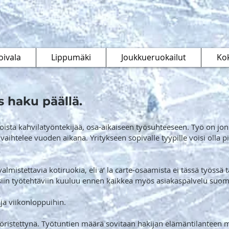
oivala
Lippumäki
Joukkueruokailut
Ko
s haku päällä.
toista kahvilatyöntekijää, osa-aikaiseen työsuhteeseen. Työ on jon
aihtelee vuoden aikana. Yritykseen sopivalle tyypille voisi olla 
 valmistettavia kotiruokia, eli a’ la carte-osaamista ei tässä työssä
äisiin työtehtäviin kuuluu ennen kaikkea myös asiakaspalvelu suome
 ja viikonloppuihin.
öristettynä. Työtuntien määrä sovitaan hakijan elämäntilanteen m