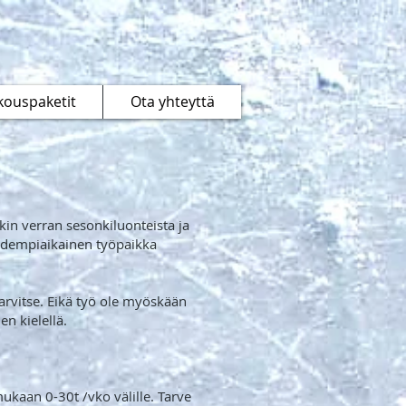
kouspaketit
Ota yhteyttä
kin verran sesonkiluonteista ja
pidempiaikainen työpaikka
 tarvitse. Eikä työ ole myöskään
n kielellä.
ukaan 0-30t /vko välille. Tarve